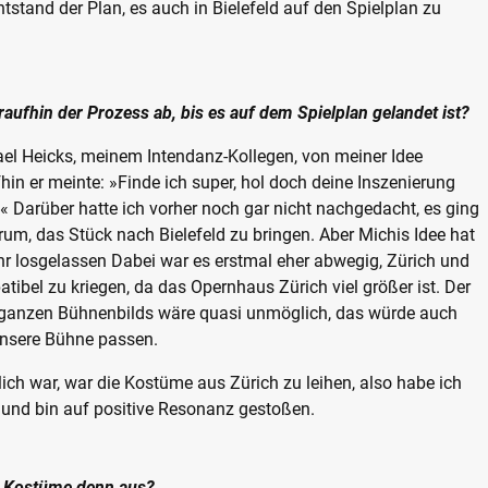
ntstand der Plan, es auch in Bielefeld auf den Spielplan zu
araufhin der Prozess ab, bis es auf dem Spielplan gelandet ist?
el Heicks, meinem Intendanz-Kollegen, von meiner Idee
fhin er meinte: »Finde ich super, hol doch deine Inszenierung
.« Darüber hatte ich vorher noch gar nicht nachgedacht, es ging
rum, das Stück nach Bielefeld zu bringen. Aber Michis Idee hat
r losgelassen Dabei war es erstmal eher abwegig, Zürich und
atibel zu kriegen, da das Opernhaus Zürich viel größer ist. Der
 ganzen Bühnenbilds wäre quasi unmöglich, das würde auch
unsere Bühne passen.
ch war, war die Kostüme aus Zürich zu leihen, also habe ich
 und bin auf positive Resonanz gestoßen.
 Kostüme denn aus?