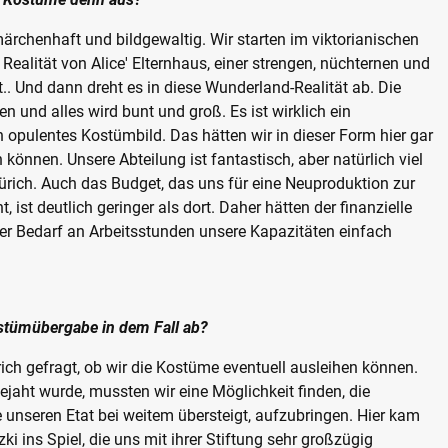
märchenhaft und bildgewaltig. Wir starten im viktorianischen
er Realität von Alice' Elternhaus, einer strengen, nüchternen und
t.. Und dann dreht es in diese Wunderland-Realität ab. Die
n und alles wird bunt und groß. Es ist wirklich ein
opulentes Kostümbild. Das hätten wir in dieser Form hier gar
n können. Unsere Abteilung ist fantastisch, aber natürlich viel
 Zürich. Auch das Budget, das uns für eine Neuproduktion zur
, ist deutlich geringer als dort. Daher hätten der finanzielle
r Bedarf an Arbeitsstunden unsere Kapazitäten einfach
ostümübergabe in dem Fall ab?
rich gefragt, ob wir die Kostüme eventuell ausleihen können.
bejaht wurde, mussten wir eine Möglichkeit finden, die
e unseren Etat bei weitem übersteigt, aufzubringen. Hier kam
i ins Spiel, die uns mit ihrer Stiftung sehr großzügig