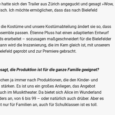
ie hatte sich den Trailer aus Zürich angeguckt und gesagt »Wow,
tisch. Ich möchte ermöglichen, dass das nach Bielefeld
o die Kostüme und unsere Kostümabteilung ändert sie so, dass
semble passen. Étienne Pluss hat einen adaptierten Entwurf
s erarbeitet – sozusagen maßgeschneidert für die Bielefelder
nn wird die Inszenierung, die im Kern gleich ist, mit unserem
elefeld geprobt und zur Premiere gebracht.
sagt, die Produktion ist für die ganze Familie geeignet?
uchen ja immer nach Produktionen, die den Kinder- und
stärken. Es ist uns ein großes Anliegen, das Angebot
ch im Musiktheater. Da bietet sich Alice im Wunderland
ers an, von 6 bis 99 – oder natürlich auch drüber. Aber es
ht nur für Familien an, auch für Schulklassen ist es toll.