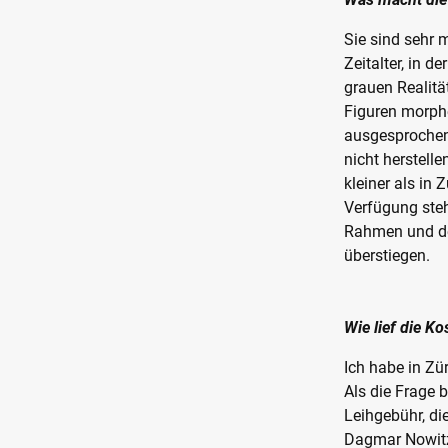
Sie sind sehr 
Zeitalter, in d
grauen Realitä
Figuren morphe
ausgesprochen 
nicht herstelle
kleiner als in
Verfügung steht
Rahmen und de
überstiegen.
Wie lief die K
Ich habe in Zü
Als die Frage 
Leihgebühr, di
Dagmar Nowitzk