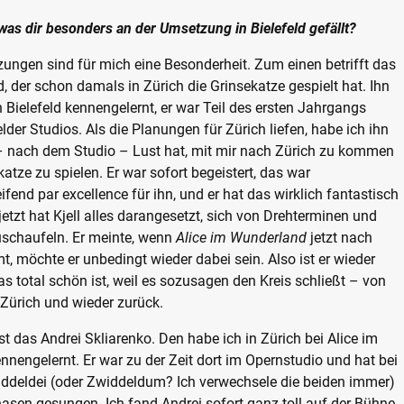
 was dir besonders an der Umsetzung in Bielefeld gefällt?
zungen sind für mich eine Besonderheit. Zum einen betrifft das
d, der schon damals in Zürich die Grinsekatze gespielt hat. Ihn
n Bielefeld kennengelernt, er war Teil des ersten Jahrgangs
lder Studios. Als die Planungen für Zürich liefen, habe ich ihn
 – nach dem Studio – Lust hat, mit mir nach Zürich zu kommen
atze zu spielen. Er war sofort begeistert, das war
fend par excellence für ihn, und er hat das wirklich fantastisch
etzt hat Kjell alles darangesetzt, sich von Drehterminen und
uschaufeln. Er meinte, wenn
Alice im Wunderland
jetzt nach
t, möchte er unbedingt wieder dabei sein. Also ist er wieder
as total schön ist, weil es sozusagen den Kreis schließt – von
 Zürich und wieder zurück.
t das Andrei Skliarenko. Den habe ich in Zürich bei Alice im
nengelernt. Er war zu der Zeit dort im Opernstudio und hat bei
ddeldei (oder Zwiddeldum? Ich verwechsele die beiden immer)
sen gesungen. Ich fand Andrei sofort ganz toll auf der Bühne