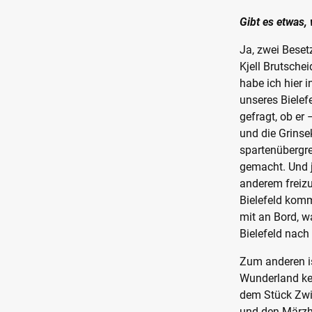
Gibt es etwas,
Ja, zwei Beset
Kjell Brutschei
habe ich hier i
unseres Bielefe
gefragt, ob er
und die Grinsek
spartenübergrei
gemacht. Und j
anderem freiz
Bielefeld komm
mit an Bord, w
Bielefeld nach
Zum anderen is
Wunderland ken
dem Stück Zwi
und den Märzha