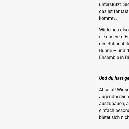
unterstützt. S
das ist fantas
kommt«.
Wir leihen als
sie unserem En
des Bühnenbild
Bühne – und da
Ensemble in Bi
Und du hast ge
Absolut! Wir s
Jugendbereich 
auszubauen, au
einfach besond
bietet sich nic