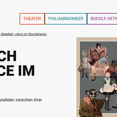
THEATER
PHILHARMONIKER
RUDOLF-OET
 Bielefeld: »Alice im Wunderland«
CH
CE IM
rallelen zwischen ihrer