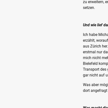
zu erweitern, e
setzen.
Und wie lief d
Ich habe Micha
erzählt, worau
aus Zürich her
erstmal nur da
mich nicht meh
Bielefeld komp
Transport des
gar nicht auf 
Was aber mögli
dort angefragt
Was macht die