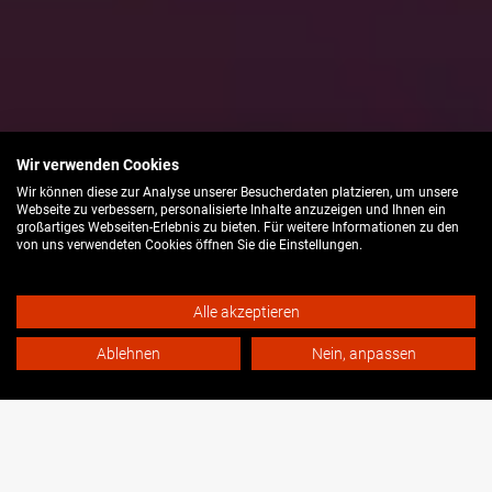
Wir verwenden Cookies
WIR SIND DIE BÜHNEN
Wir können diese zur Analyse unserer Besucherdaten platzieren, um unsere
Webseite zu verbessern, personalisierte Inhalte anzuzeigen und Ihnen ein
UND ORCHESTER
großartiges Webseiten-Erlebnis zu bieten. Für weitere Informationen zu den
von uns verwendeten Cookies öffnen Sie die Einstellungen.
DER STADT BIELEFELD
Alle akzeptieren
Infos zu Barrieren
Ablehnen
Nein, anpassen
Spielzeitpause bis einschließlich 31.08.26!