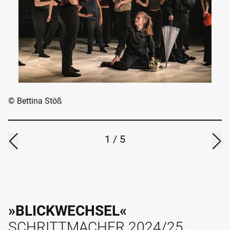
© Bettina Stöß
1
/
5
»BLICKWECHSEL«
SCHRITTMACHER 2024/25