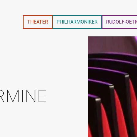
THEATER
PHILHARMONIKER
RUDOLF-OET
RMINE