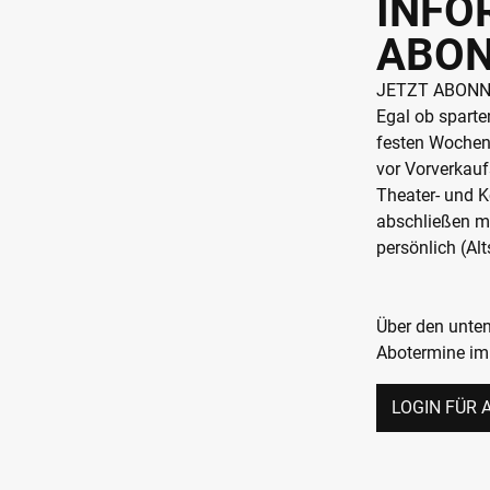
INFO
ABON
JETZT ABONN
Egal ob sparte
festen Wochent
vor Vorverkauf
Theater- und K
abschließen mö
persönlich (Alt
Über den unten
Abotermine i
LOGIN FÜR