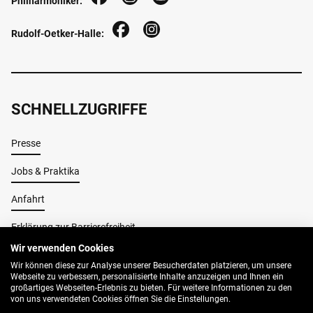
Philharmoniker:
Rudolf-Oetker-Halle:
SCHNELLZUGRIFFE
Presse
Jobs & Praktika
Anfahrt
Erklärung zur Barrierefreiheit
Wir verwenden Cookies
Wir können diese zur Analyse unserer Besucherdaten platzieren, um unsere
Impressum
Webseite zu verbessern, personalisierte Inhalte anzuzeigen und Ihnen ein
großartiges Webseiten-Erlebnis zu bieten. Für weitere Informationen zu den
AGB
von uns verwendeten Cookies öffnen Sie die Einstellungen.