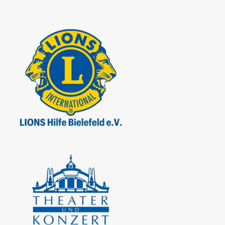
Für den ersten Akademie-Jahrgang haben sich über 200
Musikstudent*innen der Instrumentengruppen
Violine,
Viola, Oboe, Posaune
oder
Schlagzeug
auf einen
Stipendienplatz beworben.
Erfolgreich durchsetzen konnten sich Oleksandra
Maksymchuk (Violine), Charlotte Roß (Oboe), Gloria
Atienza Pinazo (Posaune), Marta Palmas (Schlagzeug)
und Yechan Lee (Viola), die das Orchester in der Spielzeit
2025/26 als Akademist*innen der Bisegger-
Orchesterakademie sowohl menschlich als auch
musikalisch bereichert haben. Wir bedanken uns herzlichen
bei den Akademist*innen und wünschen Ihnen viel Erfolg
für ihren (musikalischen) Weg!
Der erste Jahrgang der Bisegger-Orchesterakademie wurde
ermöglicht durch die
Hanns-Bisegger-Stiftung,
dem
Lions