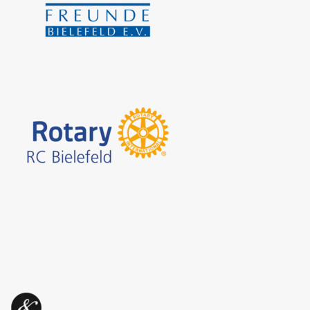
Hilfe Bielefeld e.
V., der
Halfar System GmbH
und den
Rechtsanwälten Kleinkes/Nettelstroth
in Bielefeld.