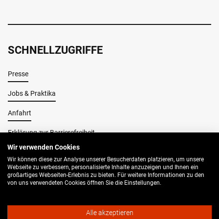
SCHNELLZUGRIFFE
Presse
Jobs & Praktika
Anfahrt
Erklärung zur Barrierefreiheit
Wir verwenden Cookies
Wir können diese zur Analyse unserer Besucherdaten platzieren, um unsere
Impressum
Webseite zu verbessern, personalisierte Inhalte anzuzeigen und Ihnen ein
großartiges Webseiten-Erlebnis zu bieten. Für weitere Informationen zu den
AGB
von uns verwendeten Cookies öffnen Sie die Einstellungen.
Datenschutz
Alle akzeptieren