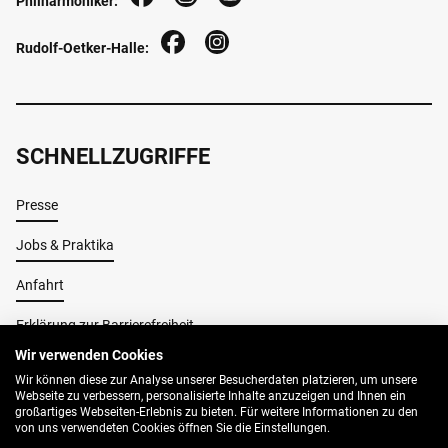
Philharmoniker:
Rudolf-Oetker-Halle:
SCHNELLZUGRIFFE
Presse
Jobs & Praktika
Anfahrt
Erklärung zur Barrierefreiheit
Wir verwenden Cookies
Wir können diese zur Analyse unserer Besucherdaten platzieren, um unsere
Impressum
Webseite zu verbessern, personalisierte Inhalte anzuzeigen und Ihnen ein
großartiges Webseiten-Erlebnis zu bieten. Für weitere Informationen zu den
AGB
von uns verwendeten Cookies öffnen Sie die Einstellungen.