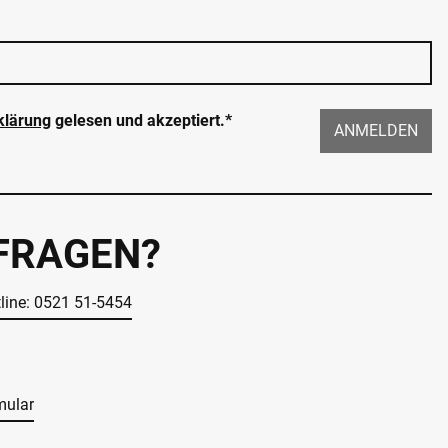
klärung
gelesen und akzeptiert.*
ANMELDEN
 FRAGEN?
tline: 0521 51-5454
mular