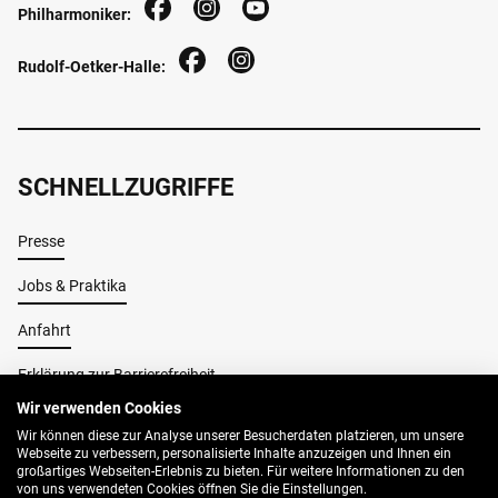
Philharmoniker:
Rudolf-Oetker-Halle:
SCHNELLZUGRIFFE
Presse
Jobs & Praktika
Anfahrt
Erklärung zur Barrierefreiheit
Wir verwenden Cookies
Wir können diese zur Analyse unserer Besucherdaten platzieren, um unsere
Impressum
Webseite zu verbessern, personalisierte Inhalte anzuzeigen und Ihnen ein
großartiges Webseiten-Erlebnis zu bieten. Für weitere Informationen zu den
AGB
von uns verwendeten Cookies öffnen Sie die Einstellungen.