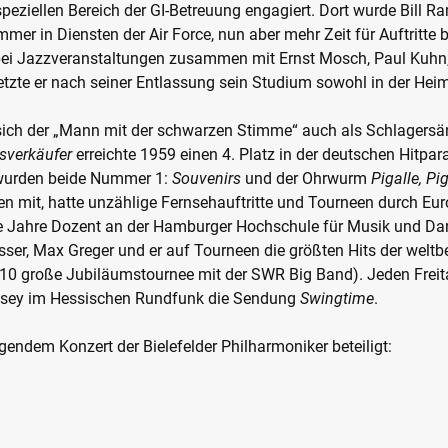
 speziellen Bereich der GI-Betreuung engagiert. Dort wurde Bill
mer in Diensten der Air Force, nun aber mehr Zeit für Auftritte b
r bei Jazzveranstaltungen zusammen mit Ernst Mosch, Paul Kuhn
tzte er nach seiner Entlassung sein Studium sowohl in der Heim
 sich der „Mann mit der schwarzen Stimme“ auch als Schlagersä
sverkäufer
erreichte 1959 einen 4. Platz in der deutschen Hitpa
 wurden beide Nummer 1:
Souvenirs
und der Ohrwurm
Pigalle, Pi
en mit, hatte unzählige Fernsehauftritte und Tourneen durch Eu
ele Jahre Dozent an der Hamburger Hochschule für Musik und Dar
sser, Max Greger und er auf Tourneen die größten Hits der welt
010 große Jubiläumstournee mit der SWR Big Band). Jeden Freit
msey im Hessischen Rundfunk die Sendung
Swingtime
.
gendem Konzert der Bielefelder Philharmoniker beteiligt: