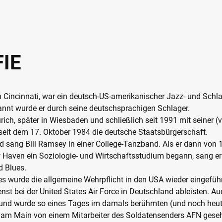
IE
n Cincinnati, war ein deutsch-US-amerikanischer Jazz- und Schla
annt wurde er durch seine deutschsprachigen Schlager.
ürich, später in Wiesbaden und schließlich seit 1991 mit seiner (
seit dem 17. Oktober 1984 die deutsche Staatsbürgerschaft.
nd sang Bill Ramsey in einer College-Tanzband. Als er dann von 
ew Haven ein Soziologie- und Wirtschaftsstudium begann, sang e
d Blues.
s wurde die allgemeine Wehrpflicht in den USA wieder eingefüh
t bei der United States Air Force in Deutschland ableisten. Auch
 und wurde so eines Tages im damals berühmten (und noch heut
rt am Main von einem Mitarbeiter des Soldatensenders AFN gese