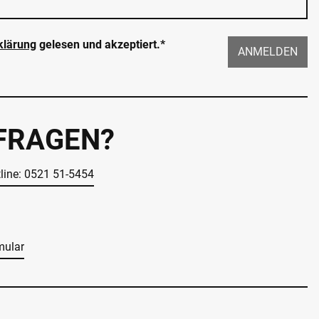
klärung
gelesen und akzeptiert.*
ANMELDEN
 FRAGEN?
tline: 0521 51-5454
mular