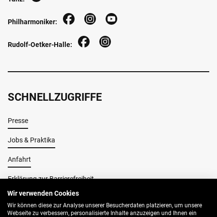
Philharmoniker:
Rudolf-Oetker-Halle:
SCHNELLZUGRIFFE
Presse
Jobs & Praktika
Anfahrt
Erklärung zur Barrierefreiheit
Wir verwenden Cookies
Wir können diese zur Analyse unserer Besucherdaten platzieren, um unsere
Impressum
Webseite zu verbessern, personalisierte Inhalte anzuzeigen und Ihnen ein