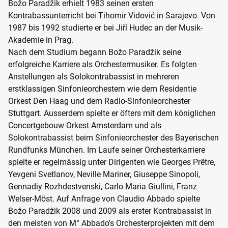
Božo Paradžik erhielt 1983 seinen ersten
Kontrabassunterricht bei Tihomir Vidović in Sarajevo. Von
1987 bis 1992 studierte er bei Jiří Hudec an der Musik-
Akademie in Prag.
Nach dem Studium begann Božo Paradžik seine
erfolgreiche Karriere als Orchestermusiker. Es folgten
Anstellungen als Solokontrabassist in mehreren
erstklassigen Sinfonieorchestern wie dem Residentie
Orkest Den Haag und dem Radio-Sinfonieorchester
Stuttgart. Ausserdem spielte er öfters mit dem königlichen
Concertgebouw Orkest Amsterdam und als
Solokontrabassist beim Sinfonieorchester des Bayerischen
Rundfunks München. Im Laufe seiner Orchesterkarriere
spielte er regelmässig unter Dirigenten wie Georges Prêtre,
Yevgeni Svetlanov, Neville Mariner, Giuseppe Sinopoli,
Gennadiy Rozhdestvenski, Carlo Maria Giullini, Franz
Welser-Möst. Auf Anfrage von Claudio Abbado spielte
Božo Paradžik 2008 und 2009 als erster Kontrabassist in
den meisten von M° Abbado's Orchesterprojekten mit dem