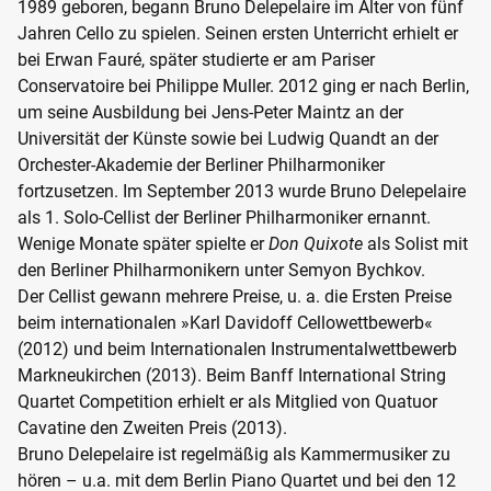
1989 geboren, begann Bruno Delepelaire im Alter von fünf
Jahren Cello zu spielen. Seinen ersten Unterricht erhielt er
bei Erwan Fauré, später studierte er am Pariser
Conservatoire bei Philippe Muller. 2012 ging er nach Berlin,
um seine Ausbildung bei Jens-Peter Maintz an der
Universität der Künste sowie bei Ludwig Quandt an der
Orchester-Akademie der Berliner Philharmoniker
fortzusetzen. Im September 2013 wurde Bruno Delepelaire
als 1. Solo-Cellist der Berliner Philharmoniker ernannt.
Wenige Monate später spielte er
Don Quixote
als Solist mit
den Berliner Philharmonikern unter Semyon Bychkov.
Der Cellist gewann mehrere Preise, u. a. die Ersten Preise
beim internationalen »Karl Davidoff Cellowettbewerb«
(2012) und beim Internationalen Instrumentalwettbewerb
Markneukirchen (2013). Beim Banff International String
Quartet Competition erhielt er als Mitglied von Quatuor
Cavatine den Zweiten Preis (2013).
Bruno Delepelaire ist regelmäßig als Kammermusiker zu
hören – u.a. mit dem Berlin Piano Quartet und bei den 12