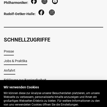
Philharmoniker:
Rudolf-Oetker-Halle:
SCHNELLZUGRIFFE
Presse
Jobs & Praktika
Anfahrt
Erklärung zur Barrierefreiheit
Wir verwenden Cookies
Wir können diese zur Analyse unserer Besucherdaten platzieren, um unsere
Impressum
Webseite zu verbessern, personalisierte Inhalte anzuzeigen und Ihnen ein
großartiges Webseiten-Erlebnis zu bieten. Für weitere Informationen zu den
AGB
von uns verwendeten Cookies öffnen Sie die Einstellungen.