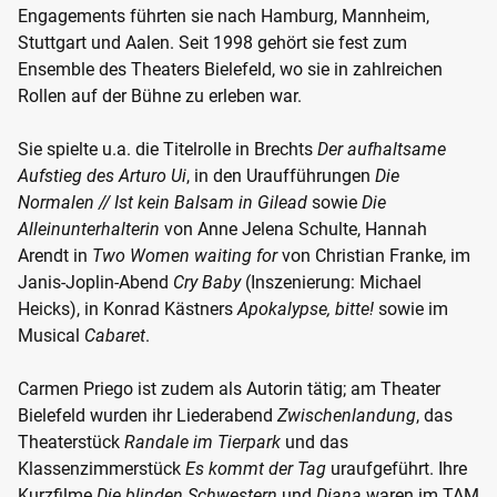
Engagements führten sie nach Hamburg, Mannheim,
Stuttgart und Aalen. Seit 1998 gehört sie fest zum
Ensemble des Theaters Bielefeld, wo sie in zahlreichen
Rollen auf der Bühne zu erleben war.
Sie spielte u.a. die Titelrolle in Brechts
Der aufhaltsame
Aufstieg des Arturo Ui
, in den Uraufführungen
Die
Normalen // Ist kein Balsam in Gilead
sowie
Die
Alleinunterhalterin
von Anne Jelena Schulte, Hannah
Arendt in
Two Women waiting for
von Christian Franke, im
Janis-Joplin-Abend
Cry Baby
(Inszenierung: Michael
Heicks), in Konrad Kästners
Apokalypse, bitte!
sowie im
Musical
Cabaret
.
Carmen Priego ist zudem als Autorin tätig; am Theater
Bielefeld wurden ihr Liederabend
Zwischenlandung
, das
Theaterstück
Randale im Tierpark
und das
Klassenzimmerstück
Es kommt der Tag
uraufgeführt. Ihre
Kurzfilme
Die blinden Schwestern
und
Diana
waren im TAM