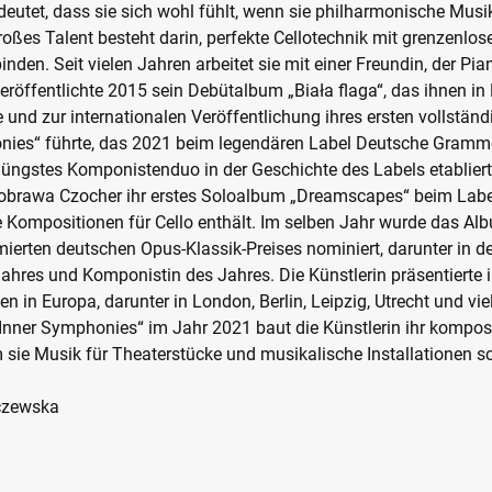
eutet, dass sie sich wohl fühlt, wenn sie philharmonische Musik
roßes Talent besteht darin, perfekte Cellotechnik mit grenzenlos
nden. Seit vielen Jahren arbeitet sie mit einer Freundin, der Pia
öffentlichte 2015 sein Debütalbum „Biała flaga“, das ihnen in 
e und zur internationalen Veröffentlichung ihres ersten vollstän
nies“ führte, das 2021 beim legendären Label Deutsche Gramm
 jüngstes Komponistenduo in der Geschichte des Labels etabliert
Dobrawa Czocher ihr erstes Soloalbum „Dreamscapes“ beim La
 Kompositionen für Cello enthält. Im selben Jahr wurde das Al
ierten deutschen Opus-Klassik-Preises nominiert, darunter in d
Jahres und Komponistin des Jahres. Die Künstlerin präsentierte i
n in Europa, darunter in London, Berlin, Leipzig, Utrecht und vie
„Inner Symphonies“ im Jahr 2021 baut die Künstlerin ihr kompos
sie Musik für Theaterstücke und musikalische Installationen sc
lczewska