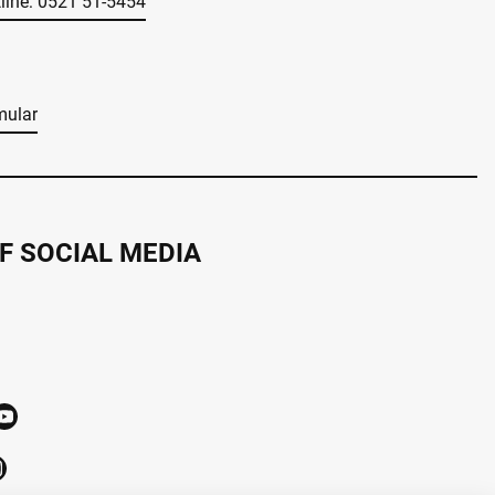
tline: 0521 51-5454
mular
F SOCIAL MEDIA