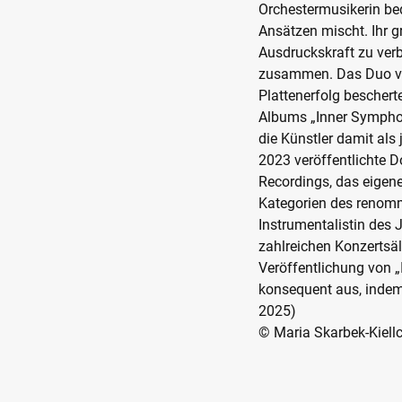
Orchestermusikerin bed
Ansätzen mischt. Ihr g
Ausdruckskraft zu verbi
zusammen. Das Duo ver
Plattenerfolg beschert
Albums „Inner Sympho
die Künstler damit als
2023 veröffentlichte 
Recordings, das eigene
Kategorien des renomm
Instrumentalistin des 
zahlreichen Konzertsäle
Veröffentlichung von 
konsequent aus, indem 
2025)
© Maria Skarbek-Kiel