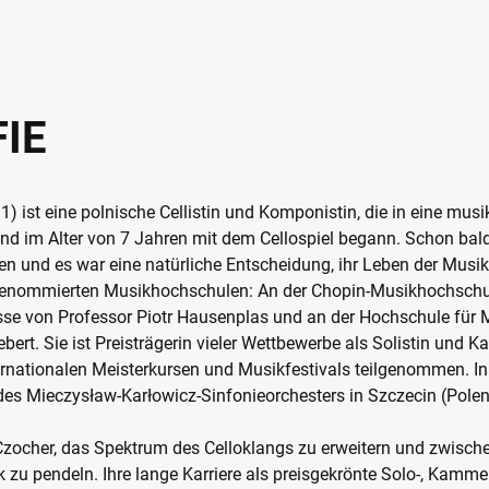
IE
 ist eine polnische Cellistin und Komponistin, die in eine musi
nd im Alter von 7 Jahren mit dem Cellospiel begann. Schon bald
n und es war eine natürliche Entscheidung, ihr Leben der Musik
 renommierten Musikhochschulen: An der Chopin-Musikhochschu
lasse von Professor Piotr Hausenplas und an der Hochschule für 
bert. Sie ist Preisträgerin vieler Wettbewerbe als Solistin und
ernationalen Meisterkursen und Musikfestivals teilgenommen. In
des Mieczysław-Karłowicz-Sinfonieorchesters in Szczecin (Pole
 Czocher, das Spektrum des Celloklangs zu erweitern und zwisch
 zu pendeln. Ihre lange Karriere als preisgekrönte Solo-, Kamme