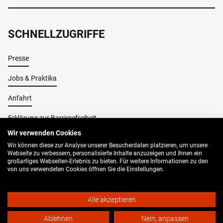
SCHNELLZUGRIFFE
Presse
Jobs & Praktika
Anfahrt
Erklärung zur Barrierefreiheit
Wir verwenden Cookies
Wir können diese zur Analyse unserer Besucherdaten platzieren, um unsere
Impressum
Webseite zu verbessern, personalisierte Inhalte anzuzeigen und Ihnen ein
großartiges Webseiten-Erlebnis zu bieten. Für weitere Informationen zu den
AGB
von uns verwendeten Cookies öffnen Sie die Einstellungen.
Datenschutz
Alle akzeptieren
© 2026 Buo Bielefeld
Ablehnen
Nein, anpassen