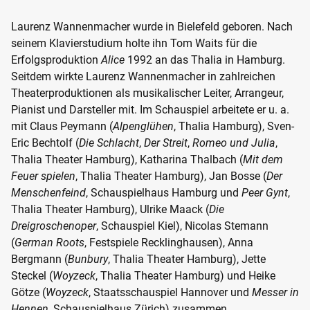
Laurenz Wannenmacher wurde in Bielefeld geboren. Nach
seinem Klavierstudium holte ihn Tom Waits für die
Erfolgsproduktion
Alice
1992 an das Thalia in Hamburg.
Seitdem wirkte Laurenz Wannenmacher in zahlreichen
Theaterproduktionen als musikalischer Leiter, Arrangeur,
Pianist und Darsteller mit. Im Schauspiel arbeitete er u. a.
mit Claus Peymann (
Alpenglühen
, Thalia Hamburg), Sven-
Eric Bechtolf (
Die Schlacht
,
Der Streit
,
Romeo und Julia
,
Thalia Theater Hamburg), Katharina Thalbach (
Mit dem
Feuer spielen
, Thalia Theater Hamburg), Jan Bosse (
Der
Menschenfeind
, Schauspielhaus Hamburg und
Peer Gynt
,
Thalia Theater Hamburg), Ulrike Maack (
Die
Dreigroschenoper
, Schauspiel Kiel), Nicolas Stemann
(
German Roots
, Festspiele Recklinghausen), Anna
Bergmann (
Bunbury
, Thalia Theater Hamburg), Jette
Steckel (
Woyzeck
, Thalia Theater Hamburg) und Heike
Götze (
Woyzeck
, Staatsschauspiel Hannover und
Messer in
Hennen
, Schauspielhaus Zürich) zusammen.