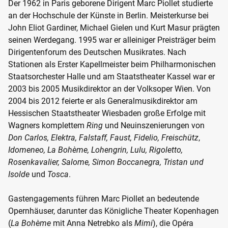
Der 1962 in Paris geborene Dirigent Marc Piollet studierte
an der Hochschule der Künste in Berlin. Meisterkurse bei
John Eliot Gardiner, Michael Gielen und Kurt Masur prägten
seinen Werdegang. 1995 war er alleiniger Preisträger beim
Dirigentenforum des Deutschen Musikrates. Nach
Stationen als Erster Kapellmeister beim Philharmonischen
Staatsorchester Halle und am Staatstheater Kassel war er
2003 bis 2005 Musikdirektor an der Volksoper Wien. Von
2004 bis 2012 feierte er als Generalmusikdirektor am
Hessischen Staatstheater Wiesbaden große Erfolge mit
Wagners komplettem
Ring
und Neuinszenierungen von
Don Carlos, Elektra, Falstaff, Faust, Fidelio, Freischütz
,
Idomeneo, La Bohème, Lohengrin, Lulu, Rigoletto,
Rosenkavalier, Salome, Simon Boccanegra, Tristan und
Isolde
und
Tosca
.
Gastengagements führen Marc Piollet an bedeutende
Opernhäuser, darunter das Königliche Theater Kopenhagen
(
La Bohème
mit Anna Netrebko als
Mimi
), die Opéra