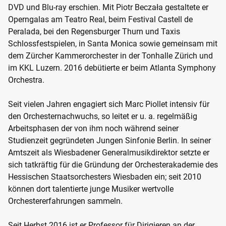
DVD und Blu-ray erschien. Mit Piotr Beczała gestaltete er
Operngalas am Teatro Real, beim Festival Castell de
Peralada, bei den Regensburger Thurn und Taxis
Schlossfestspielen, in Santa Monica sowie gemeinsam mit
dem Zürcher Kammerorchester in der Tonhalle Zürich und
im KKL Luzern. 2016 debütierte er beim Atlanta Symphony
Orchestra.
Seit vielen Jahren engagiert sich Marc Piollet intensiv für
den Orchesternachwuchs, so leitet er u. a. regelmäßig
Arbeitsphasen der von ihm noch während seiner
Studienzeit gegründeten Jungen Sinfonie Berlin. In seiner
Amtszeit als Wiesbadener Generalmusikdirektor setzte er
sich tatkräftig für die Gründung der Orchesterakademie des
Hessischen Staatsorchesters Wiesbaden ein; seit 2010
können dort talentierte junge Musiker wertvolle
Orchestererfahrungen sammeln.
Seit Herbst 2016 ist er Professor für Dirigieren an der