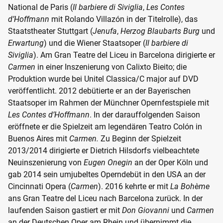
National de Paris (
Il barbiere di Siviglia
,
Les Contes
d’Hoffmann
mit Rolando Villazón in der Titelrolle), das
Staatstheater Stuttgart (
Jenufa
,
Herzog Blaubarts Burg
und
Erwartung
) und die Wiener Staatsoper (
Il barbiere di
Siviglia
). Am Gran Teatre del Liceu in Barcelona dirigierte er
Carmen
in einer Inszenierung von Calixto Bieito; die
Produktion wurde bei Unitel Classica/C major auf DVD
veröffentlicht. 2012 debütierte er an der Bayerischen
Staatsoper im Rahmen der Münchner Opernfestspiele mit
Les Contes d’Hoffmann
. In der darauffolgenden Saison
eröffnete er die Spielzeit am legendären Teatro Colón in
Buenos Aires mit
Carmen.
Zu Beginn der Spielzeit
2013/2014 dirigierte er Dietrich Hilsdorfs vielbeachtete
Neuinszenierung von
Eugen Onegin
an der Oper Köln und
gab 2014 sein umjubeltes Operndebüt in den USA an der
Cincinnati Opera (
Carmen
). 2016 kehrte er mit
La Bohème
ans Gran Teatre del Liceu nach Barcelona zurück. In der
laufenden Saison gastiert er mit
Don Giovanni
und
Carmen
an der Deutschen Oper am Rhein und übernimmt die