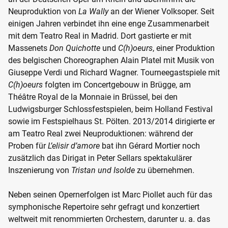
Neuproduktion von
La Wally
an der Wiener Volksoper. Seit
einigen Jahren verbindet ihn eine enge Zusammenarbeit
mit dem Teatro Real in Madrid. Dort gastierte er mit
Massenets
Don Quichotte
und
C(h)oeurs
, einer Produktion
des belgischen Choreographen Alain Platel mit Musik von
Giuseppe Verdi und Richard Wagner. Tourneegastspiele mit
C(h)oeurs
folgten im Concertgebouw in Brügge, am
Théâtre Royal de la Monnaie in Brüssel, bei den
Ludwigsburger Schlossfestspielen, beim Holland Festival
sowie im Festspielhaus St. Pölten. 2013/2014 dirigierte er
am Teatro Real zwei Neuproduktionen: während der
Proben für
L’elisir d’amore
bat ihn Gérard Mortier noch
zusätzlich das Dirigat in Peter Sellars spektakulärer
Inszenierung von
Tristan und Isolde
zu übernehmen.
Neben seinen Opernerfolgen ist Marc Piollet auch für das
symphonische Repertoire sehr gefragt und konzertiert
weltweit mit renommierten Orchestern, darunter u. a. das