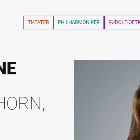
THEATER
PHILHARMONIKER
RUDOLF-OET
NE
HORN,