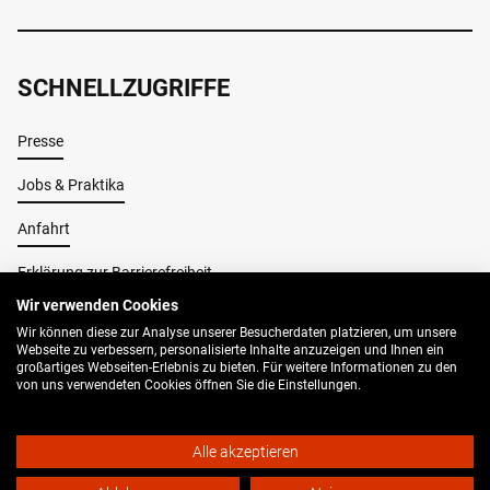
SCHNELLZUGRIFFE
Presse
Jobs & Praktika
Anfahrt
Erklärung zur Barrierefreiheit
Wir verwenden Cookies
Wir können diese zur Analyse unserer Besucherdaten platzieren, um unsere
Impressum
Webseite zu verbessern, personalisierte Inhalte anzuzeigen und Ihnen ein
großartiges Webseiten-Erlebnis zu bieten. Für weitere Informationen zu den
AGB
von uns verwendeten Cookies öffnen Sie die Einstellungen.
Datenschutz
Alle akzeptieren
© 2026 Buo Bielefeld