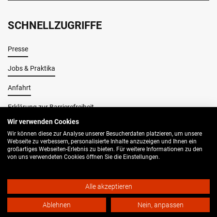
SCHNELLZUGRIFFE
Presse
Jobs & Praktika
Anfahrt
Erklärung zur Barrierefreiheit
Wir verwenden Cookies
Wir können diese zur Analyse unserer Besucherdaten platzieren, um unsere
Impressum
Webseite zu verbessern, personalisierte Inhalte anzuzeigen und Ihnen ein
großartiges Webseiten-Erlebnis zu bieten. Für weitere Informationen zu den
AGB
von uns verwendeten Cookies öffnen Sie die Einstellungen.
Datenschutz
Alle akzeptieren
© 2026 Buo Bielefeld
Ablehnen
Nein, anpassen