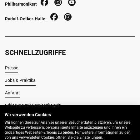
Philharmoniker:
Rudolf-Oetker-Halle:
SCHNELLZUGRIFFE
Presse
Jobs & Praktika
Anfahrt
Erklärung zur Barrierefreiheit
Wir verwenden Cookies
Wir können diese zur Analyse unserer Besucherdaten platzieren, um unsere
Impressum
Webseite zu verbessern, personalisierte Inhalte anzuzeigen und Ihnen ein
großartiges Webseiten-Erlebnis zu bieten. Für weitere Informationen zu den
AGB
von uns verwendeten Cookies öffnen Sie die Einstellungen.