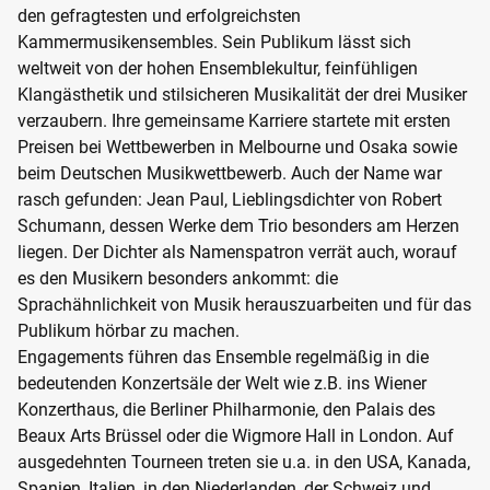
den gefragtesten und erfolgreichsten
Kammermusikensembles. Sein Publikum lässt sich
weltweit von der hohen Ensemblekultur, feinfühligen
Klangästhetik und stilsicheren Musikalität der drei Musiker
verzaubern. Ihre gemeinsame Karriere startete mit ersten
Preisen bei Wettbewerben in Melbourne und Osaka sowie
beim Deutschen Musikwettbewerb. Auch der Name war
rasch gefunden: Jean Paul, Lieblingsdichter von Robert
Schumann, dessen Werke dem Trio besonders am Herzen
liegen. Der Dichter als Namenspatron verrät auch, worauf
es den Musikern besonders ankommt: die
Sprachähnlichkeit von Musik herauszuarbeiten und für das
Publikum hörbar zu machen.
Engagements führen das Ensemble regelmäßig in die
bedeutenden Konzertsäle der Welt wie z.B. ins Wiener
Konzerthaus, die Berliner Philharmonie, den Palais des
Beaux Arts Brüssel oder die Wigmore Hall in London. Auf
ausgedehnten Tourneen treten sie u.a. in den USA, Kanada,
Spanien, Italien, in den Niederlanden, der Schweiz und