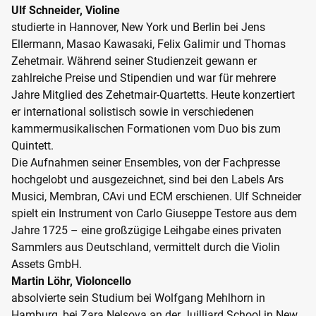
Ulf Schneider, Violine
studierte in Hannover, New York und Berlin bei Jens
Ellermann, Masao Kawasaki, Felix Galimir und Thomas
Zehetmair. Während seiner Studienzeit gewann er
zahlreiche Preise und Stipendien und war für mehrere
Jahre Mitglied des Zehetmair-Quartetts. Heute konzertiert
er international solistisch sowie in verschiedenen
kammermusikalischen Formationen vom Duo bis zum
Quintett.
Die Aufnahmen seiner Ensembles, von der Fachpresse
hochgelobt und ausgezeichnet, sind bei den Labels Ars
Musici, Membran, CAvi und ECM erschienen. Ulf Schneider
spielt ein Instrument von Carlo Giuseppe Testore aus dem
Jahre 1725 – eine großzügige Leihgabe eines privaten
Sammlers aus Deutschland, vermittelt durch die Violin
Assets GmbH.
Martin Löhr, Violoncello
absolvierte sein Studium bei Wolfgang Mehlhorn in
Hamburg, bei Zara Nelsova an der Juilliard School in New