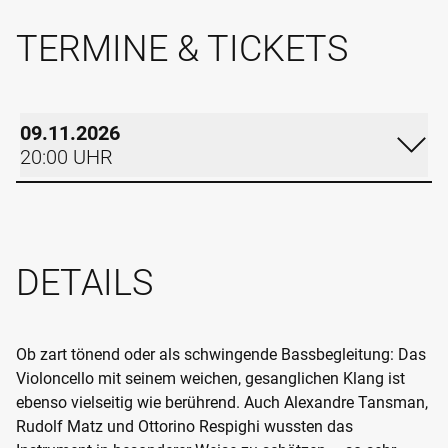
TERMINE & TICKETS
09.11.2026
20:00 UHR
MONTAG
09.11.2026
DETAILS
20:00 UHR
RUDOLF-OETKER-HALLE
KLEINER SAAL
Ob zart tönend oder als schwingende Bassbegleitung: Das
Violoncello mit seinem weichen, gesanglichen Klang ist
Im Kalender eintragen
ebenso vielseitig wie berührend. Auch Alexandre Tansman,
Termin teilen
Rudolf Matz und Ottorino Respighi wussten das