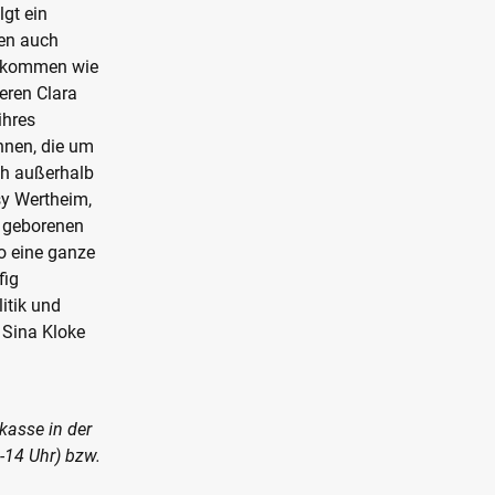
lgt ein
nen auch
) kommen wie
eren Clara
ihres
nnen, die um
ch außerhalb
y Wertheim,
n geborenen
so eine ganze
fig
itik und
 Sina Kloke
kasse in der
0-14 Uhr) bzw.