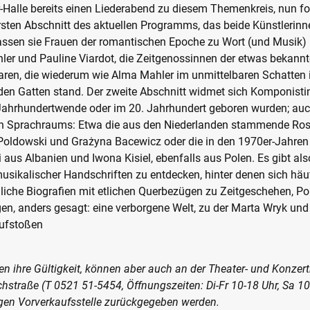
-Halle bereits einen Liederabend zu diesem Themenkreis, nun fo
ersten Abschnitt des aktuellen Programms, das beide Künstlerin
lassen sie Frauen der romantischen Epoche zu Wort (und Musik
ler und Pauline Viardot, die Zeitgenossinnen der etwas bekannt
en, die wiederum wie Alma Mahler im unmittelbaren Schatten 
en Gatten stand. Der zweite Abschnitt widmet sich Komponisti
e Jahrhundertwende oder im 20. Jahrhundert geboren wurden; au
n Sprachraums: Etwa die aus den Niederlanden stammende Ros
 Poldowski und Grażyna Bacewicz oder die in den 1970er-Jahre
i aus Albanien und Iwona Kisiel, ebenfalls aus Polen. Es gibt al
usikalischer Handschriften zu entdecken, hinter denen sich häu
che Biografien mit etlichen Querbezügen zu Zeitgeschehen, Pol
gen, anders gesagt: eine verborgene Welt, zu der Marta Wryk und
aufstoßen
en ihre Gültigkeit, können aber auch an der Theater- und Konzert
rchstraße (T 0521 51-5454, Öffnungszeiten: Di-Fr 10-18 Uhr, Sa 1
ligen Vorverkaufsstelle zurückgegeben werden.