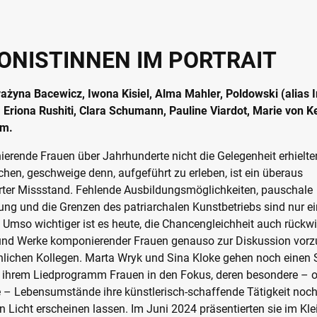
NISTINNEN IM PORTRAIT
ażyna Bacewicz, Iwona Kisiel, Alma Mahler, Poldowski (alias 
 Eriona Rushiti, Clara Schumann, Pauline Viardot, Marie von K
im.
rende Frauen über Jahrhunderte nicht die Gelegenheit erhielten
ichen, geschweige denn, aufgeführt zu erleben, ist ein überaus
ter Missstand. Fehlende Ausbildungsmöglichkeiten, pauschale
ng und die Grenzen des patriarchalen Kunstbetriebs sind nur ei
 Umso wichtiger ist es heute, die Chancengleichheit auch rückw
 und Werke komponierender Frauen genauso zur Diskussion vorzu
nlichen Kollegen. Marta Wryk und Sina Kloke gehen noch einen S
 ihrem Liedprogramm Frauen in den Fokus, deren besondere – o
 – Lebensumstände ihre künstlerisch-schaffende Tätigkeit noc
 Licht erscheinen lassen. Im Juni 2024 präsentierten sie im Kle