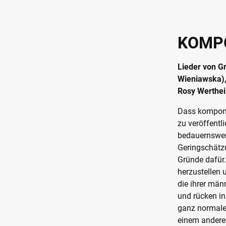
KOMPO
Lieder von Gr
Wieniawska),
Rosy Werthe
Dass komponie
zu veröffentl
bedauernswer
Geringschätzu
Gründe dafür.
herzustellen
die ihrer män
und rücken in
ganz normale
einem anderen