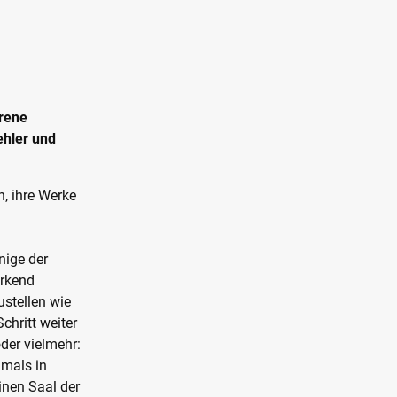
Irene
ehler und
, ihre Werke
nige der
irkend
stellen wie
chritt weiter
der vielmehr:
hmals in
inen Saal der