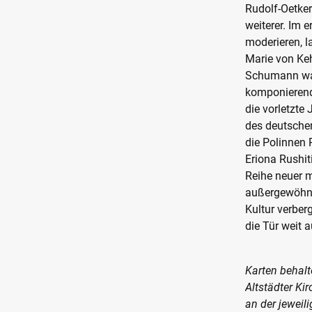
Rudolf-Oetker
weiterer. Im 
moderieren, 
Marie von Keh
Schumann war
komponierend
die vorletzt
des deutsche
die Polinnen
Eriona Rushit
Reihe neuer m
außergewöhnli
Kultur verber
die Tür weit 
Karten behalt
Altstädter Ki
an der jewei