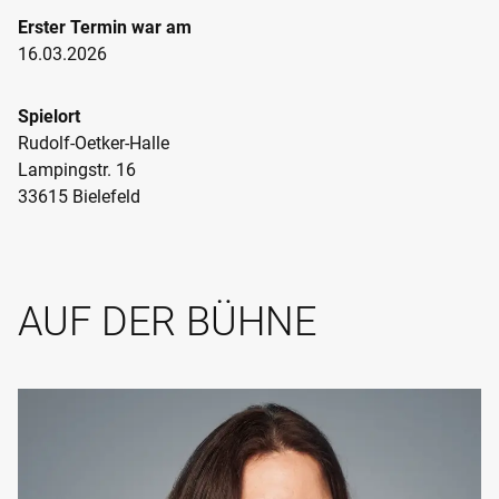
besonders auch auf die inhaltlich hiermit
Erster Termin war am
korrespondierenden Texte, die Dirk Strehl lesen wird.
16.03.2026
Spielort
Rudolf-Oetker-Halle
Lampingstr. 16
33615 Bielefeld
AUF DER BÜHNE