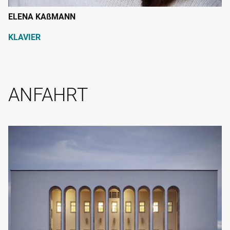
ELENA KA
ß
MANN
KLAVIER
ANFAHRT