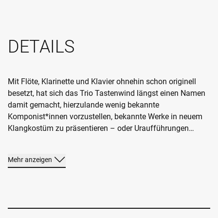
DETAILS
Mit Flöte, Klarinette und Klavier ohnehin schon originell
besetzt, hat sich das Trio Tastenwind längst einen Namen
damit gemacht, hierzulande wenig bekannte
Komponist*innen vorzustellen, bekannte Werke in neuem
Klangkostüm zu präsentieren – oder Uraufführungen
„ihres“ Komponisten Fabian Hauser zu zelebrieren. So
auch hier:
Lost
ist sein jüngstes, ein dreisätziges Werk,
Mehr anzeigen
dessen Sätze überschrieben sind mit
Lost on Earth, Lost in
Sky
und
Lost in Space.
Von jeher lässt sich Hauser von
seriöser Musik wie vom Jazz inspirieren und behält beim
Vertonen eines Themenfelds die sinnliche Tragweite seiner
Musik stets im Blick. Man darf also gespannt sein –