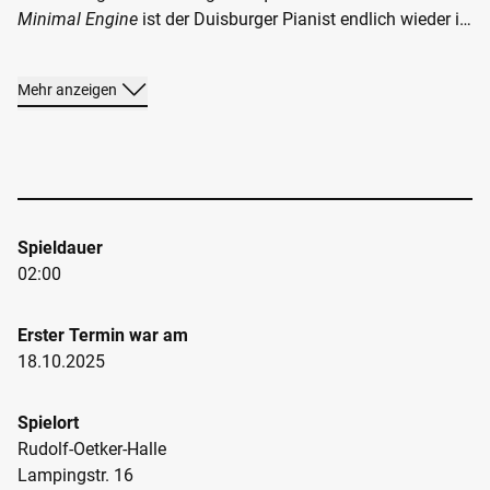
Minimal Engine
ist der Duisburger Pianist endlich wieder in
Bielefeld zu Gast, nachdem er das letzte Mal in der
Noctune-Saison 2023/24 mit seinem Album
Tranceformer
Mehr anzeigen
im Foyer zu erleben war. In seiner Musik vermischen sich
neoklassische Elemente mit Dancefloor, Avantgarde und
Pop. Die Klaviertasten werden zu Schaltzentralen für
digitale Synthesizer – zwischen Konzertsaal, Club und
Festivalbühne.
Spieldauer
02:00
Erster Termin war am
18.10.2025
Spielort
Rudolf-Oetker-Halle
Lampingstr. 16