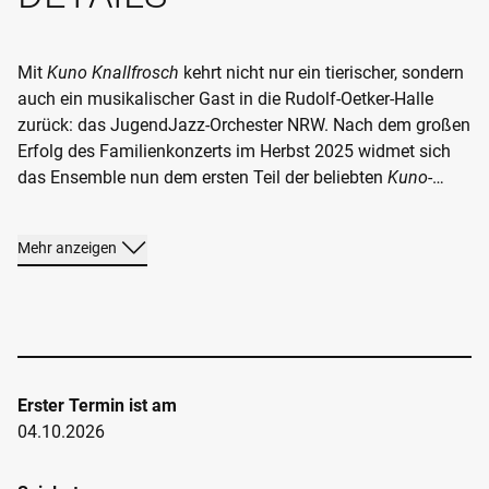
15:00 UHR
RUDOLF-OETKER-HALLE
GROSSER SAAL
Mit
Kuno Knallfrosch
kehrt nicht nur ein tierischer, sondern
auch ein musikalischer Gast in die Rudolf-Oetker-Halle
Im Kalender eintragen
zurück: das JugendJazz-Orchester NRW. Nach dem großen
Termin teilen
Erfolg des Familienkonzerts im Herbst 2025 widmet sich
TICKETS
das Ensemble nun dem ersten Teil der beliebten
Kuno
-
Geschichte – wie gewohnt mit unendlich viel Raum für
Klang, Rhythmus und Fantasie.
Mehr anzeigen
Erster Termin ist am
04.10.2026