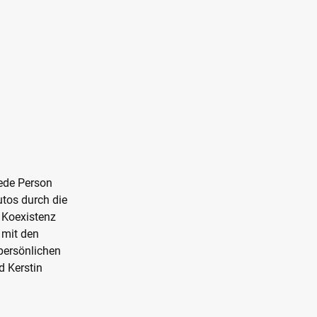
 jede Person
utos durch die
r Koexistenz
 mit den
persönlichen
d Kerstin