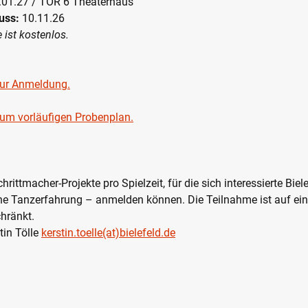
01.27 / TOR 6 Theaterhaus
uss:
10.11.26
 ist kostenlos.
zur Anmeldung.
zum vorläufigen Probenplan.
chrittmacher-Projekte pro Spielzeit, für die sich interessierte Bie
e Tanzerfahrung – anmelden können. Die Teilnahme ist auf ein 
chränkt.
tin Tölle
kerstin.toelle(at)bielefeld.de