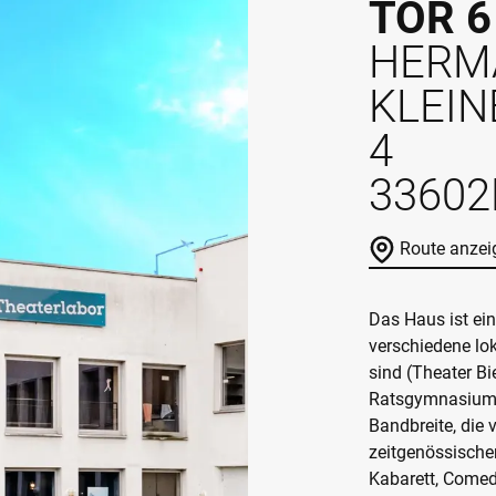
TOR 
HERM
KLEIN
4
33602
Route anzei
Das Haus ist ein
verschiedene lok
sind (Theater Bi
Ratsgymnasium)
Bandbreite, die
zeitgenössischen
Kabarett, Comed