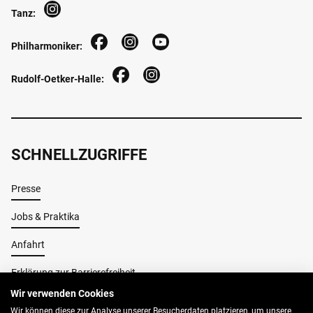
Tanz:
Philharmoniker:
Rudolf-Oetker-Halle:
SCHNELLZUGRIFFE
Presse
Jobs & Praktika
Anfahrt
Erklärung zur Barrierefreiheit
Wir verwenden Cookies
Wir können diese zur Analyse unserer Besucherdaten platzieren, um unsere
Impressum