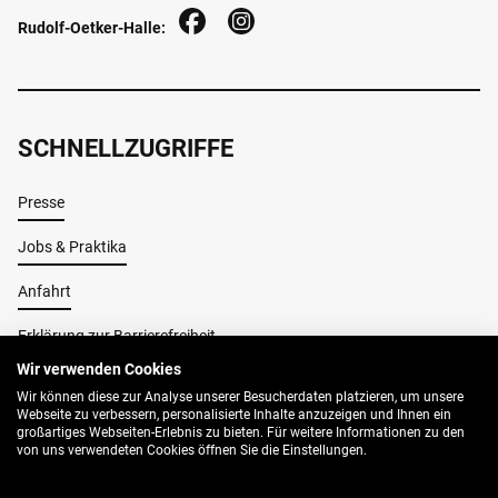
Rudolf-Oetker-Halle:
SCHNELLZUGRIFFE
Presse
Jobs & Praktika
Anfahrt
Erklärung zur Barrierefreiheit
Wir verwenden Cookies
Wir können diese zur Analyse unserer Besucherdaten platzieren, um unsere
Impressum
Webseite zu verbessern, personalisierte Inhalte anzuzeigen und Ihnen ein
großartiges Webseiten-Erlebnis zu bieten. Für weitere Informationen zu den
AGB
von uns verwendeten Cookies öffnen Sie die Einstellungen.
Datenschutz