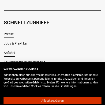
SCHNELLZUGRIFFE
Presse
Jobs & Praktika
Anfahrt
Erklärung zur Barrierefreiheit
Wir verwenden Cookies
Wir können diese zur Analyse unserer Besucherdaten platzieren, um unsere
Impressum
Webseite zu verbessern, personalisierte Inhalte anzuzeigen und Ihnen ein
großartiges Webseiten-Erlebnis zu bieten. Für weitere Informationen zu den
AGB
von uns verwendeten Cookies öffnen Sie die Einstellungen.
Datenschutz
Alle akzeptieren