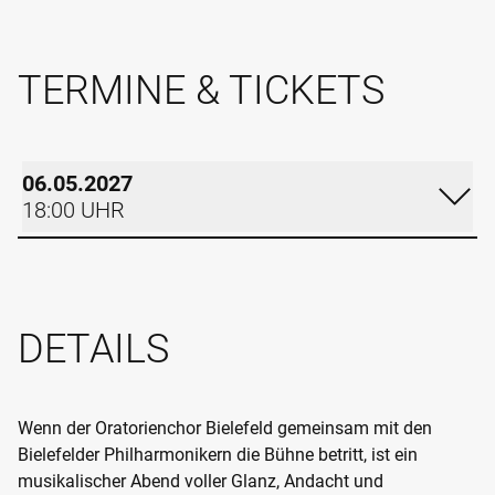
TERMINE & TICKETS
06.05.2027
18:00 UHR
DONNERSTAG
06.05.2027
DETAILS
18:00 UHR
RUDOLF-OETKER-HALLE
GROSSER SAAL
Wenn der Oratorienchor Bielefeld gemeinsam mit den
Bielefelder Philharmonikern die Bühne betritt, ist ein
Im Kalender eintragen
musikalischer Abend voller Glanz, Andacht und
Termin teilen