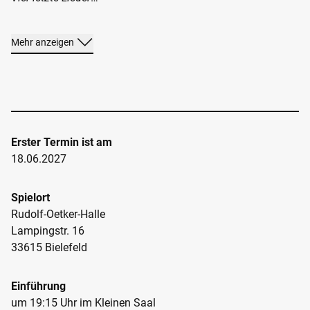
TICKETS
Franz Schubert (1797–1828)
Mehr anzeigen
Symphonie Nr. 8 C-Dur D 944 Große C-Dur
Erster Termin ist am
18.06.2027
Spielort
Rudolf-Oetker-Halle
Lampingstr. 16
33615 Bielefeld
Einführung
um 19:15 Uhr im Kleinen Saal