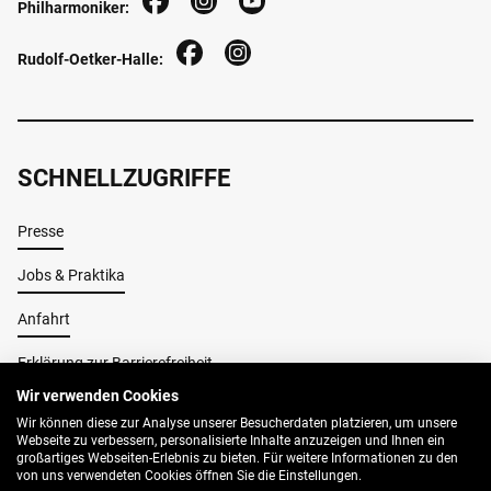
Philharmoniker:
Rudolf-Oetker-Halle:
SCHNELLZUGRIFFE
Presse
Jobs & Praktika
Anfahrt
Erklärung zur Barrierefreiheit
Wir verwenden Cookies
Wir können diese zur Analyse unserer Besucherdaten platzieren, um unsere
Impressum
Webseite zu verbessern, personalisierte Inhalte anzuzeigen und Ihnen ein
großartiges Webseiten-Erlebnis zu bieten. Für weitere Informationen zu den
AGB
von uns verwendeten Cookies öffnen Sie die Einstellungen.