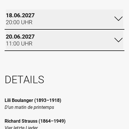
18.06.2027
20:00 UHR
FREITAG
20.06.2027
11:00 UHR
18.06.2027
SONNTAG
20:00 UHR
20.06.2027
RUDOLF-OETKER-HALLE
DETAILS
11:00 UHR
GROSSER SAAL
Im Kalender eintragen
RUDOLF-OETKER-HALLE
Termin teilen
GROSSER SAAL
Lili Boulanger (1893–1918)
TICKETS
D’un matin de printemps
Im Kalender eintragen
Termin teilen
Richard Strauss (1864–1949)
Vier letzte Lieder