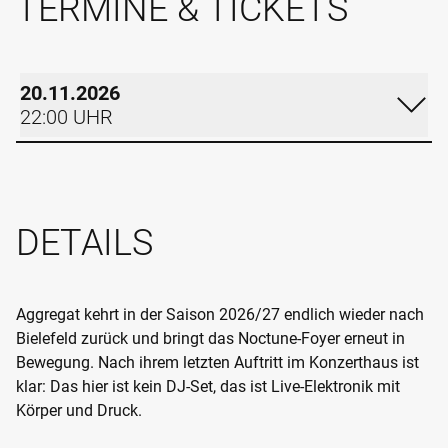
TERMINE & TICKETS
20.11.2026
22:00 UHR
FREITAG
20.11.2026
DETAILS
22:00 UHR
RUDOLF-OETKER-HALLE
FOYER
Aggregat kehrt in der Saison 2026/27 endlich wieder nach
Bielefeld zurück und bringt das Noctune-Foyer erneut in
Im Kalender eintragen
Bewegung. Nach ihrem letzten Auftritt im Konzerthaus ist
Termin teilen
klar: Das hier ist kein DJ-Set, das ist Live-Elektronik mit
TICKETS
Körper und Druck.