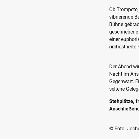
Ob Trompete, 
vibrierende B
Bühne gebrach
geschriebene 
einer euphori
orchestrierte
Der Abend wir
Nacht im Ans
Gegenwart. E
seltene Geleg
Stehplätze, f
Anschließend
© Foto: Joch