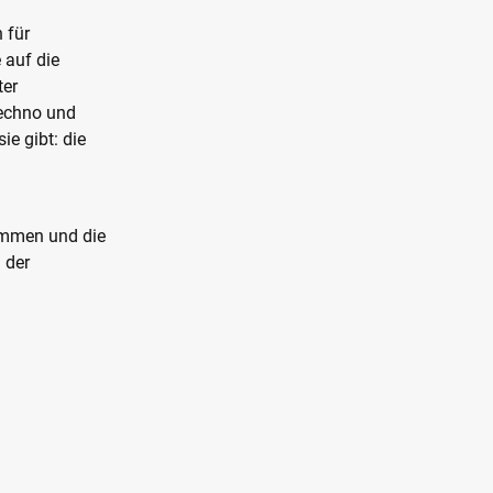
 für
 auf die
ter
Techno und
ie gibt: die
timmen und die
 der