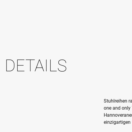
DETAILS
Stuhlreihen r
one and only
Hannoveraner 
einzigartigen