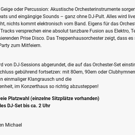
Geige oder Percussion: Akustische Orchesterinstrumente sorgen
eats und eingängige Sounds – ganz ohne DJ-Pult. Alles wird live
t, nichts kommt elektronisch vom Band. Eigens für das Orches
Tracks versprechen eine absolut tanzbare Fusion aus Elektro, 
sierenden Prise Disco. Das Treppenhausorchester zeigt, dass es s
 Party zum Mitfeiern.
d von DJ-Sessions abgerundet, die auf das Orchester-Set eins
chluss gebührend fortsetzen: mit 80ern, 90ern oder Clubhymnen
in einmaliger Klangrausch und die
enheit, im Konzerthaus so richtig abzusteppen!
reie Platzwahl (einzelne Sitzplätze vorhanden)
es DJ-Set bis ca. 2 Uhr
en Michael