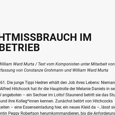
HTMISSBRAUCH IM
BETRIEB
illiam Ward Murta / Text vom Komponisten unter Mitarbeit von 
tfassung von Constanze Grohmann und William Ward Murta
1. Die junge Tippi Hedren erhält den Job ihres Lebens: Nieman
 Alfred Hitchcock hat ihr die Hauptrolle der Melanie Daniels in 
l
angeboten – ein Sechser im Lotto! Staunend betritt sie das Stud
und ihre Kolleg*innen kennen. Zunächst betört von Hitchcocks
ten – eine Essenseinladung hier, ein neues Kleid da –, lässt si
entin Peggy Robertson herumkommandieren, bis die Anforderunge