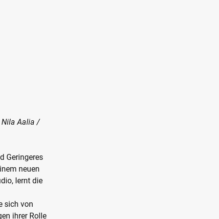
Nila Aalia /
d Geringeres
seinem neuen
io, lernt die
e sich von
n ihrer Rolle