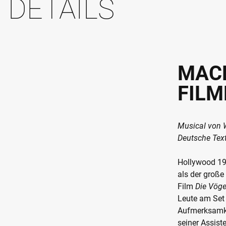
DETAILS
MAC
FILM
Musical von W
Deutsche Tex
Hollywood 196
als der große
Film
Die Vöge
Leute am Set 
Aufmerksamkei
seiner Assist