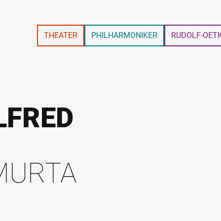
THEATER
PHILHARMONIKER
RUDOLF-OET
LFRED
MURTA