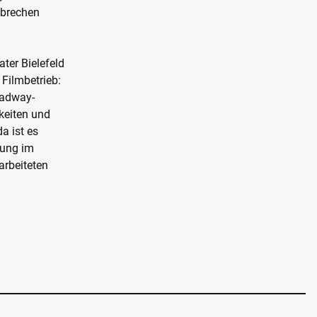
nbrechen
ter Bielefeld
Filmbetrieb:
roadway-
keiten und
a ist es
rung im
arbeiteten