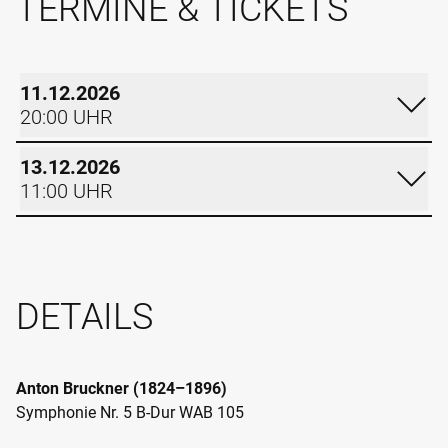
TERMINE & TICKETS
11.12.2026
20:00 UHR
FREITAG
13.12.2026
11:00 UHR
11.12.2026
SONNTAG
20:00 UHR
13.12.2026
RUDOLF-OETKER-HALLE
DETAILS
11:00 UHR
GROSSER SAAL
Im Kalender eintragen
RUDOLF-OETKER-HALLE
Termin teilen
GROSSER SAAL
Anton Bruckner (1824–1896)
TICKETS
Symphonie Nr. 5 B-Dur WAB 105
Im Kalender eintragen
Termin teilen