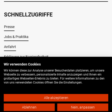
SCHNELLZUGRIFFE
Presse
Jobs & Praktika
Anfahrt
Erklärung zur Barrierefreiheit
Wir verwenden Cookies
Wir können diese zur Analyse unserer Besucherdaten platzieren, um unsere
Impressum
Webseite zu verbessern, personalisierte Inhalte anzuzeigen und Ihnen ein
großartiges Webseiten-Erlebnis zu bieten. Für weitere Informationen zu den
AGB
von uns verwendeten Cookies öffnen Sie die Einstellungen.
Datenschutz
Alle akzeptieren
© 2026 Buo Bielefeld
Ablehnen
Nein, anpassen