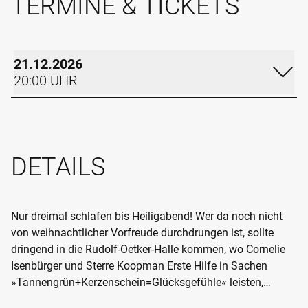
TERMINE & TICKETS
21.12.2026
20:00 UHR
MONTAG
21.12.2026
DETAILS
20:00 UHR
RUDOLF-OETKER-HALLE
KLEINER SAAL
Nur dreimal schlafen bis Heiligabend! Wer da noch nicht
von weihnachtlicher Vorfreude durchdrungen ist, sollte
Im Kalender eintragen
dringend in die Rudolf-Oetker-Halle kommen, wo Cornelie
Termin teilen
Isenbürger und Sterre Koopman Erste Hilfe in Sachen
TICKETS
»Tannengrün+Kerzenschein=Glücksgefühle« leisten,
natürlich übersetzt in Musik. In der so reizvollen wie selten