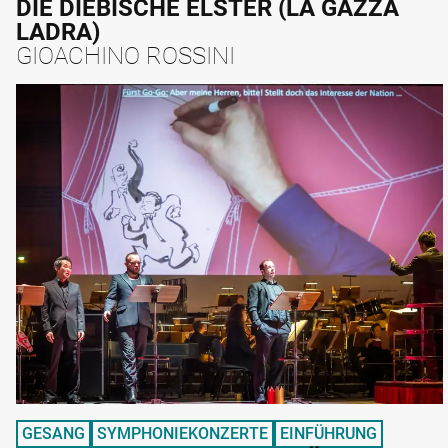
DIE DIEBISCHE ELSTER (LA GAZZA
LADRA)
GIOACHINO ROSSINI
GESANG
SYMPHONIEKONZERTE
EINFÜHRUNG