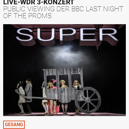
LIVE-WDR 3-KONZERT
PUBLIC VIEWING DER BBC LAST NIGHT
OF THE PROMS
GESANG