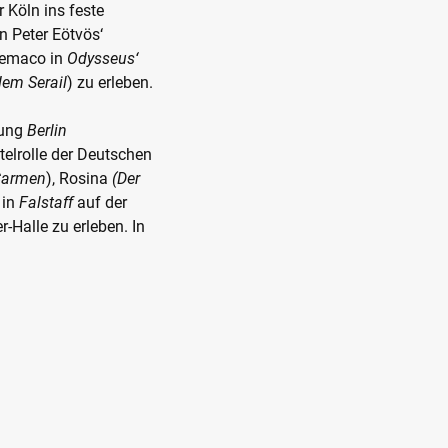
 Köln ins feste
in Peter Eötvös‘
lemaco in
Odysseus‘
dem Serail
) zu erleben.
rung
Berlin
telrolle der Deutschen
Carmen
), Rosina
(Der
 in
Falstaff
auf der
r-Halle zu erleben. In