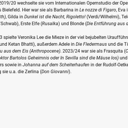
019/20 wechselte sie vom Internationalen Opernstudio der Oper
Bielefeld. Hier war sie als Barbarina in
Le nozze di Figaro
, Eva 
th)
, Gilda in
Dunkel ist die Nacht, Rigoletto!
(Verdi/Wilhelmi), Te
Schwab), Erste Elfe (
Rusalka
) und Blonde (
Die Entführung aus 
23 spielte Veronika Lee die Mieze in der viel bejubelten Urauffüh
 und Ketan Bhatti), außerdem Adele in
Die Fledermaus
und die Ti
au aus dem Eis (Anthropocene)
. 2023/24 war sie als Frasquita (
Doktor Bartolos Geheimnis oder In Sevilla sind die Mäuse los)
und
rs sowie in
Johanna auf dem Scheiterhaufen
in der Rudolf-Oetke
sie u.a. die Zerlina (
Don Giovanni
).