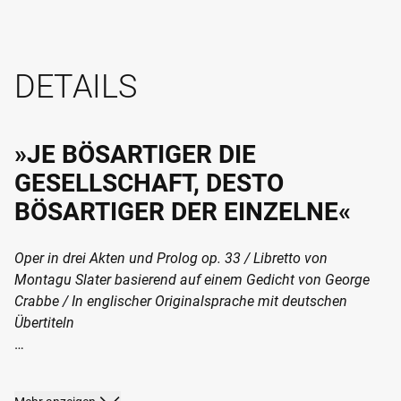
DETAILS
»JE BÖSARTIGER DIE
GESELLSCHAFT, DESTO
BÖSARTIGER DER EINZELNE«
Oper in drei Akten und Prolog op. 33 / Libretto von
Montagu Slater basierend auf einem Gedicht von George
Crabbe / In englischer Originalsprache mit deutschen
Übertiteln
Tatort: Küstenstädtchen. Der 16-jährige Hilfsjunge William
Spode ist tot. Am Abend des 26. ist er an Bord der „Boy