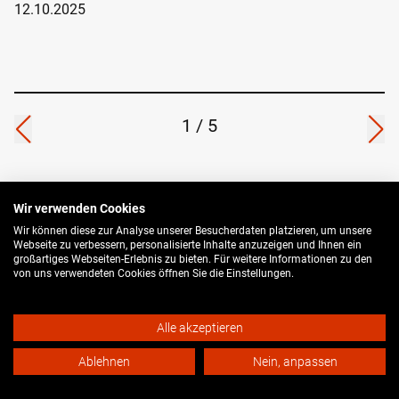
12.10.2025
1
/
5
Wir verwenden Cookies
Wir können diese zur Analyse unserer Besucherdaten platzieren, um unsere
GEFÖRDERT VON
Webseite zu verbessern, personalisierte Inhalte anzuzeigen und Ihnen ein
großartiges Webseiten-Erlebnis zu bieten. Für weitere Informationen zu den
von uns verwendeten Cookies öffnen Sie die Einstellungen.
Alle akzeptieren
Ablehnen
Nein, anpassen